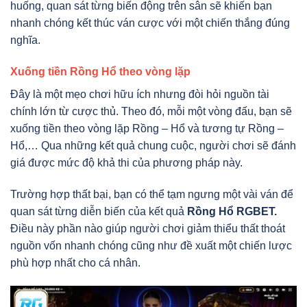
huống, quan sát từng biến động trên sân sẽ khiến bạn
nhanh chóng kết thúc ván cược với một chiến thắng đúng
nghĩa.
Xuống tiền Rồng Hổ theo vòng lặp
Đây là một mẹo chơi hữu ích nhưng đòi hỏi nguồn tài
chính lớn từ cược thủ. Theo đó, mỗi một vòng đấu, bạn sẽ
xuống tiền theo vòng lặp Rồng – Hổ và tương tự Rồng –
Hổ,… Qua những kết quả chung cuộc, người chơi sẽ đánh
giá được mức độ khả thi của phương pháp này.
Trường hợp thất bại, bạn có thể tạm ngưng một vài ván để
quan sát từng diễn biến của kết quả
Rồng Hổ RGBET.
Điều này phần nào giúp người chơi giảm thiểu thất thoát
nguồn vốn nhanh chóng cũng như đề xuất một chiến lược
phù hợp nhất cho cá nhân.