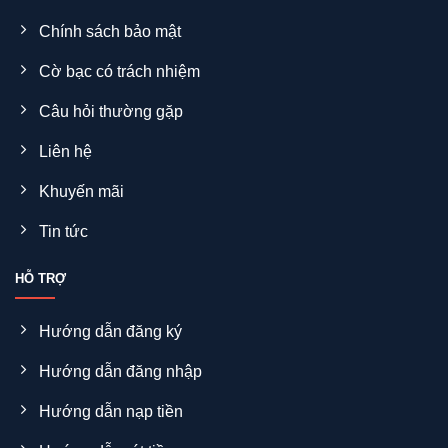
Chính sách bảo mật
Cờ bạc có trách nhiệm
Câu hỏi thường gặp
Liên hệ
Khuyến mãi
Tin tức
HỖ TRỢ
Hướng dẫn đăng ký
Hướng dẫn đăng nhập
Hướng dẫn nạp tiền