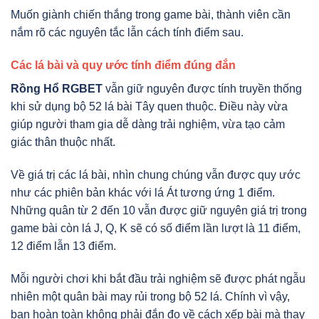
Muốn giành chiến thắng trong game bài, thành viên cần
nắm rõ các nguyên tắc lẫn cách tính điểm sau.
Các lá bài và quy ước tính điểm đúng đắn
Rồng Hổ RGBET
vẫn giữ nguyên được tính truyền thống
khi sử dụng bộ 52 lá bài Tây quen thuộc. Điều này vừa
giúp người tham gia dễ dàng trải nghiệm, vừa tạo cảm
giác thân thuộc nhất.
Về giá trị các lá bài, nhìn chung chúng vẫn được quy ước
như các phiên bản khác với lá Át tương ứng 1 điểm.
Những quân từ 2 đến 10 vẫn được giữ nguyên giá trị trong
game bài còn lá J, Q, K sẽ có số điểm lần lượt là 11 điểm,
12 điểm lẫn 13 điểm.
Mỗi người chơi khi bắt đầu trải nghiệm sẽ được phát ngẫu
nhiên một quân bài may rủi trong bộ 52 lá. Chính vì vậy,
bạn hoàn toàn không phải đắn đo về cách xếp bài mà thay