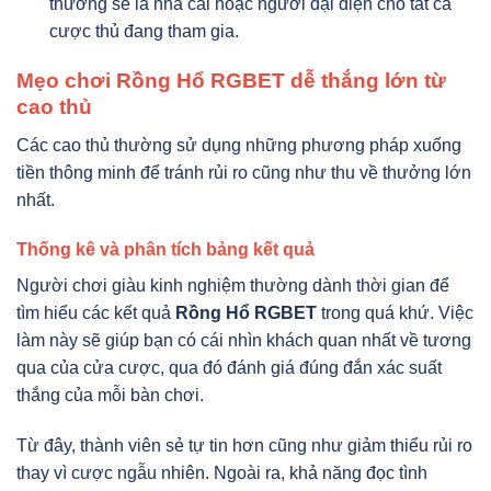
thường sẽ là nhà cái hoặc người đại diện cho tất cả
cược thủ đang tham gia.
Mẹo chơi Rồng Hổ RGBET dễ thắng lớn từ
cao thủ
Các cao thủ thường sử dụng những phương pháp xuống
tiền thông minh để tránh rủi ro cũng như thu về thưởng lớn
nhất.
Thống kê và phân tích bảng kết quả
Người chơi giàu kinh nghiệm thường dành thời gian để
tìm hiểu các kết quả
Rồng Hổ RGBET
trong quá khứ. Việc
làm này sẽ giúp bạn có cái nhìn khách quan nhất về tương
qua của cửa cược, qua đó đánh giá đúng đắn xác suất
thắng của mỗi bàn chơi.
Từ đây, thành viên sẻ tự tin hơn cũng như giảm thiểu rủi ro
thay vì cược ngẫu nhiên. Ngoài ra, khả năng đọc tình