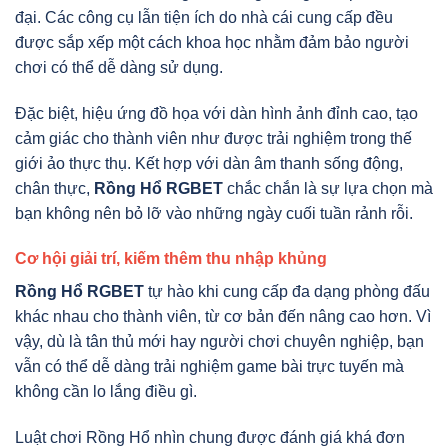
đại. Các công cụ lẫn tiện ích do nhà cái cung cấp đều
được sắp xếp một cách khoa học nhằm đảm bảo người
chơi có thể dễ dàng sử dụng.
Đặc biệt, hiệu ứng đồ họa với dàn hình ảnh đỉnh cao, tạo
cảm giác cho thành viên như được trải nghiệm trong thế
giới ảo thực thụ. Kết hợp với dàn âm thanh sống động,
chân thực,
Rồng Hổ RGBET
chắc chắn là sự lựa chọn mà
bạn không nên bỏ lỡ vào những ngày cuối tuần rảnh rỗi.
Cơ hội giải trí, kiếm thêm thu nhập khủng
Rồng Hổ RGBET
tự hào khi cung cấp đa dạng phòng đấu
khác nhau cho thành viên, từ cơ bản đến nâng cao hơn. Vì
vậy, dù là tân thủ mới hay người chơi chuyên nghiệp, bạn
vẫn có thể dễ dàng trải nghiệm game bài trực tuyến mà
không cần lo lắng điều gì.
Luật chơi Rồng Hổ nhìn chung được đánh giá khá đơn