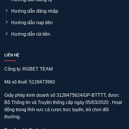
Hơn hết nữa, trò chơi slot
RGBET
có hệ số trả
Hướng dẫn đăng nhập
thưởng siêu khủng. Bạn chỉ cần mất vài chục nghìn là
Hướng dẫn nạp tiền
có cơ hội trúng phần thưởng jackpot lên đến vài chục
triệu. Thậm chí có những hũ jackpot thưởng khủng
Hướng dẫn rút tiền
lên đến vài trăm triệu hay vài tỷ đồng. Nói tóm lại phần
thưởng tại thương hiệu không hề bị giới hạn, chỉ cần
tham gia là có thưởng.
LIÊN HỆ
Trò chơi casino RGBET
Công ty: RGBET TEAM
Casino là một chuyên mục không thể bỏ qua khi đến
Mã số thuế: 5128473960
với nhà cái trực tuyến. Thương hiệu đã cung cấp cho
thành viên một sân chơi chuyên nghiệp, đặt cược trực
Giấy phép kinh doanh số 3128475624/GP-BTTTT, được
tiếp tại các phiên live. Điều này đồng nghĩa với việc
Bộ Thông tin và Truyền thông cấp ngày 05/03/2020 . Hoạt
bạn có thể theo dõi mọi hành động, thao tác của
động trong lĩnh vực cá cược trực tuyến, trò chơi đổi
dealer để đảm bảo tính minh bạch.
thưởng.
Yên tâm tham gia trải nghiệm tại nhà cái khi mà đơn vị