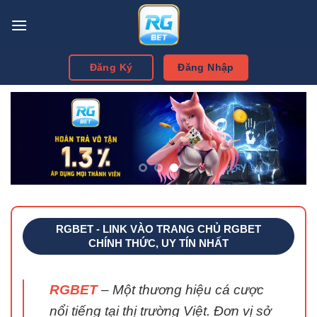
Bỏ
qua
nội
dung
Đăng Ký
Đăng Nhập
RGBET - LINK VÀO TRANG CHỦ RGBET
CHÍNH THỨC, UY TÍN NHẤT
RGBET
– Một thương hiệu cá cược
nổi tiếng tại thị trường Việt. Đơn vị sở