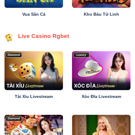
ví điện tử…
Vua Săn Cá
Kho Báu Tứ Linh
Live Casino Rgbet
Thanh toán tiện lợi với nhiều phương thức tại RGBET
Người chơi có thể sử dụng linh hoạt các phương
Tài Xỉu Livestream
Xóc Đĩa Livestream
thức giao dịch này mà không lo bị giới hạn. Nhờ đó,
đối với giao dịch nạp tiền, người chơi sẽ mất khoảng
3 đến 5 phút. Giao dịch rút tiền sau lâu hơn khoảng 5
đến 7 phút do lượng thông tin cần rà soát nhiều hơn.