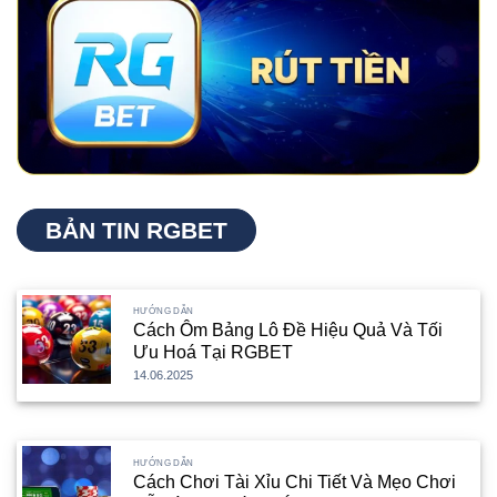
hiện đại. Thương hiệu cam kết bảo vệ mọi thông tin
của khách hàng với hệ thống cao cấp. Cụ thể, mọi dữ
liệu mà bạn chia sẻ đến sân chơi sẽ được bảo mật
dưới lớp SSL 256-bits. Đồng thời nhà cái còn thường
xuyên nâng cấp hệ thống, giúp thông tin của bạn luôn
an toàn.
Nhà cái an toàn
BẢN TIN RGBET
Đây là một thương hiệu đặt cược trực tuyến an toàn
khi nhận được giấy phép hợp pháp từ cơ quan chức
năng có thẩm quyền. Đơn vị vẫn luôn tuân thủ những
HƯỚNG DẪN
Cách Ôm Bảng Lô Đề Hiệu Quả Và Tối
quy định của pháp luật để mang đến một sân chơi an
Ưu Hoá Tại RGBET
toàn, uy tín nhất. Nhà cái cam kết luôn bảo vệ quyền
14.06.2025
lợi của người chơi trong mọi tình huống.
Với các thông tin sai sự thật về thương hiệu, nền tảng
đang lên kế hoạch giải quyết. Nhà cái biết rằng thông
HƯỚNG DẪN
Cách Chơi Tài Xỉu Chi Tiết Và Mẹo Chơi
tin này gây hoang mang đến trải nghiệm của khách