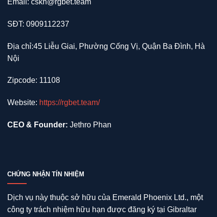
Email:
cskh@rgbet.team
đã kết hợp với nhiều đối tác uy tín để phát triển danh
mục. Có thể kể đến như Vivo, B52, RikVip, Sunwin…
SĐT: 0909112237
Đây đều là những thương hiệu casino hàng đầu, nổi
tiếng và luôn đảm bảo quyền lợi cho thành viên. Chỉ
Địa chỉ:45 Liễu Giai, Phường Cống Vị, Quận Ba Đình, Hà
cần tham gia, bạn có thể trải nghiệm hàng loạt game
Nội
hay như Baccarat, Blackjack, Roulette…
Zipcode: 11108
Website:
https://rgbet.team/
CEO & Founder:
Jethro Phan
CHỨNG NHẬN TÍN NHIỆM
Vô số trò chơi casino hay tại RGBET
Dịch vụ này thuộc sở hữu của Emerald Phoenix Ltd., một
công ty trách nhiệm hữu hạn được đăng ký tại Gibraltar
Mini game RGBET