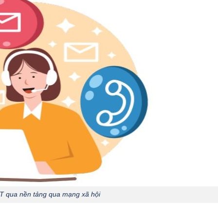
T qua nền tảng qua mạng xã hội