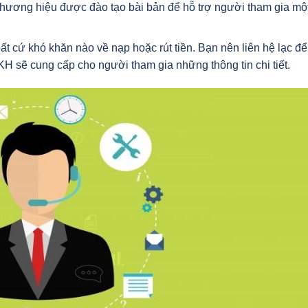
ơng hiệu được đào tạo bài bản để hỗ trợ người tham gia một
ất cứ khó khăn nào về nạp hoặc rút tiền. Bạn nên
liên hệ lạc đ
 sẽ cung cấp cho người tham gia những thông tin chi tiết.