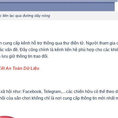
 liên lạc qua đường dây nóng
òn cung cấp kênh hỗ trợ thông qua thư điện tử. Người tham gia 
các vấn đề. Đây cũng chính là kênh liên hệ phù hợp cho các khi
lưu giữ thông tin trao đổi.
ết An Toàn Dữ Liệu
 xã hội như: Facebook, Telegram,…các chiến hữu có thể theo d
 hội của sân chơi không chỉ là nơi cung cấp thông tin mới nhất