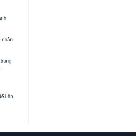
anh
o nhân
 trang
.
để liên