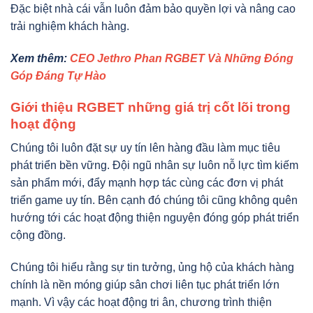
Đặc biệt nhà cái vẫn luôn đảm bảo quyền lợi và nâng cao
trải nghiệm khách hàng.
Xem thêm:
CEO Jethro Phan RGBET Và Những Đóng
Góp Đáng Tự Hào
Giới thiệu RGBET những giá trị cốt lõi trong
hoạt động
Chúng tôi luôn đặt sự uy tín lên hàng đầu làm mục tiêu
phát triển bền vững. Đội ngũ nhân sự luôn nỗ lực tìm kiếm
sản phẩm mới, đẩy mạnh hợp tác cùng các đơn vị phát
triển game uy tín. Bên cạnh đó chúng tôi cũng không quên
hướng tới các hoạt động thiện nguyện đóng góp phát triển
cộng đồng.
Chúng tôi hiểu rằng sự tin tưởng, ủng hộ của khách hàng
chính là nền móng giúp sân chơi liên tục phát triển lớn
mạnh. Vì vậy các hoạt động tri ân, chương trình thiện