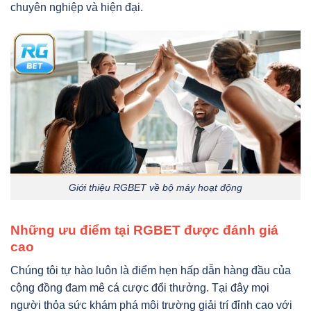
chuyên nghiệp và hiện đại.
Giới thiệu RGBET về bộ máy hoạt động
Những ưu điểm tại RGBET được đánh giá
cao
Chúng tôi tự hào luôn là điểm hẹn hấp dẫn hàng đầu của
cộng đồng đam mê cá cược đổi thưởng. Tại đây mọi
người thỏa sức khám phá môi trường giải trí đỉnh cao với