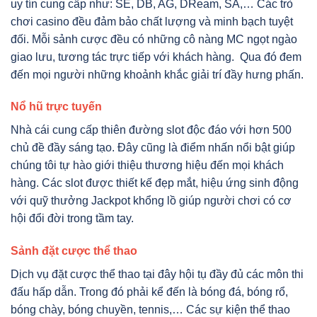
uy tín cung cấp như: SE, DB, AG, DReam, SA,… Các trò
chơi casino đều đảm bảo chất lượng và minh bạch tuyệt
đối. Mỗi sảnh cược đều có những cô nàng MC ngọt ngào
giao lưu, tương tác trực tiếp với khách hàng. Qua đó đem
đến mọi người những khoảnh khắc giải trí đầy hưng phấn.
Nổ hũ trực tuyến
Nhà cái cung cấp thiên đường slot độc đáo với hơn 500
chủ đề đầy sáng tạo. Đây cũng là điểm nhấn nổi bật giúp
chúng tôi tự hào giới thiệu thương hiệu đến mọi khách
hàng. Các slot được thiết kế đẹp mắt, hiệu ứng sinh động
với quỹ thưởng Jackpot khổng lồ giúp người chơi có cơ
hội đổi đời trong tầm tay.
Sảnh đặt cược thể thao
Dịch vụ đặt cược thể thao tại đây hội tụ đầy đủ các môn thi
đấu hấp dẫn. Trong đó phải kể đến là bóng đá, bóng rổ,
bóng chày, bóng chuyền, tennis,… Các sự kiện thể thao