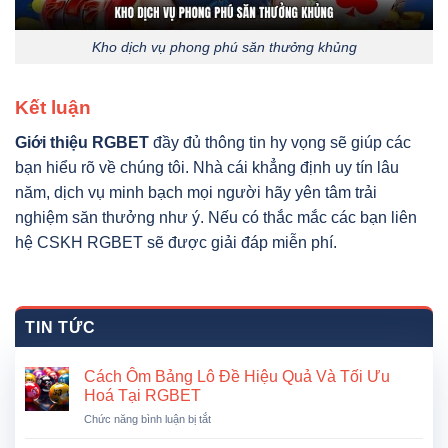
Kho dịch vụ phong phú săn thưởng khủng
Kết luận
Giới thiệu RGBET
đầy đủ thông tin hy vọng sẽ giúp các
bạn hiểu rõ về chúng tôi. Nhà cái khẳng định uy tín lâu
năm, dịch vụ minh bạch mọi người hãy yên tâm trải
nghiệm săn thưởng như ý. Nếu có thắc mắc các bạn liên
hệ CSKH RGBET sẽ được giải đáp miễn phí.
TIN TỨC
Cách Ôm Bảng Lô Đề Hiệu Quả Và Tối Ưu
Hoá Tại RGBET
ở
Chức năng bình luận bị tắt
Cách