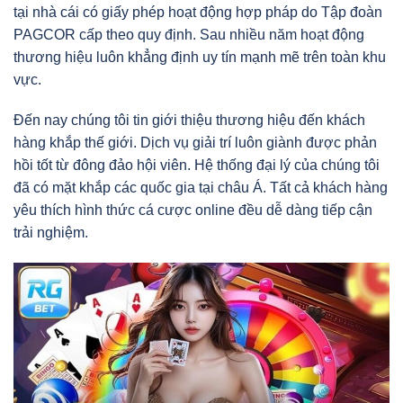
tại nhà cái có giấy phép hoạt động hợp pháp do Tập đoàn
PAGCOR cấp theo quy định. Sau nhiều năm hoạt động
thương hiệu luôn khẳng định uy tín mạnh mẽ trên toàn khu
vực.
Đến nay chúng tôi tin giới thiệu thương hiệu đến khách
hàng khắp thế giới. Dịch vụ giải trí luôn giành được phản
hồi tốt từ đông đảo hội viên. Hệ thống đại lý của chúng tôi
đã có mặt khắp các quốc gia tại châu Á. Tất cả khách hàng
yêu thích hình thức cá cược online đều dễ dàng tiếp cận
trải nghiệm.